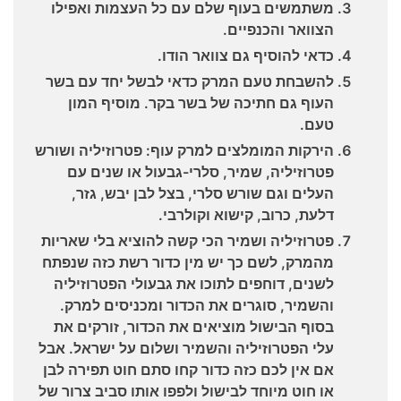
משתמשים בעוף שלם עם כל העצמות ואפילו
הצוואר והכנפיים.
כדאי להוסיף גם צוואר הודו.
להשבחת טעם המרק כדאי לבשל יחד עם בשר
העוף גם חתיכה של בשר בקר. מוסיף המון
טעם.
הירקות המומלצים למרק עוף: פטרוזיליה ושורש
פטרוזיליה, שמיר, סלרי-גבעול או שנים עם
העלים וגם שורש סלרי, בצל לבן יבש, גזר,
דלעת, כרוב, קישוא וקולרבי.
פטרוזיליה ושמיר הכי קשה להוציא בלי שאריות
מהמרק, לשם כך יש מין כדור רשת כזה שנפתח
לשנים, דוחפים לתוכו את גבעולי הפטרוזיליה
והשמיר, סוגרים את הכדור ומכניסים למרק.
בסוף הבישול מוציאים את הכדור, זורקים את
עלי הפטרוזיליה והשמיר ושלום על ישראל. אבל
אם אין לכם כזה כדור קחו סתם חוט תפירה לבן
או חוט מיוחד לבישול ולפפו אותו סביב צרור של