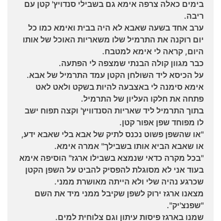
בימים כאלה צרפה אימא גם בשבילי סנדויץ' קטן עם
ריבה.
ערב אחד בשעה שאבא לא היה בבית ואימא כמו כל
יום רוקנה את התרמיל שלו משאריות האוכל של אותו
היום, קראה לי אימא למטבח.
כבר מגוון קולה הבנתי שמצפה לי הפתעה.
על הכיסא ליד השולחן הקטן עמד התרמיל של אבא.
אימא סימנה לי באצבעה להיות בשקט ולאט לאט
פתחה את חלקו העליון של התרמיל.
בתוך התרמיל ליד שאריות הסנדוויץ' וקצה תפוח ישב
לו מפוחד שפן אפור קטן.
"או שהשפן פשוט נכנס לתיק של אבא בלי שאבא ידע,
או שאבא הביא אותו בשבילך" אמרה אימא.
"בכל מקרה כדאי שנמצא בשבילו ארגז" הוסיפה אימא
בעוד אני לא מסוגלת להפסיק להביט על השפן הקטן
שכרגע נהיה שלי ולא הייתה מאושרת ממני.
מצאנו ארגז ירוק לשפן שקיבל ממני מיד את השם
"שפנצ'יק".
שמנו בארגז פיסות עיתון וגם צלוחית למים.