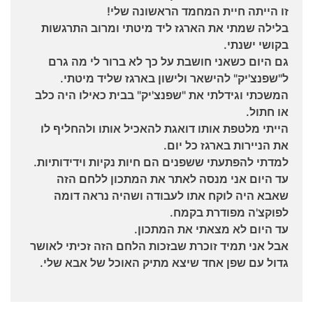
זו הייתה חיית המחמד הראשונה שלי!
בלילה שמתי את הארגז ליד מיטתי ומרוב התרגשות
בקושי ישנתי.
גם היום כשאני חושבת על כך לא ברור לי מה גרם
ל"שפנצ'יק" להישאר ולישון בארגז שליד מיטתי.
המשכתי וגידלתי את "שפנצ'יק" בבית כאילו היה כלב
או חתול.
הייתי מלטפת אותו דואגת להאכיל אותו ולהחליף לו
את הניירות בארגז כל יום.
למדתי להפתעתי ששפנים הם חיות נקיות וידידותיות.
עד היום אני מנסה לאתר את המתכון ללחם הזה
שאבא היה לוקח אתו לעבודה ושהיה נראה דומה
לפוקצ'ה מפודרת בקמח.
עד היום לא מצאתי את המתכון.
אבל אני תמיד זוכרת שבזכות הלחם הזה זכיתי לאושר
גדול עם שפן אחד שיצא מתיק האוכל של אבא שלי.