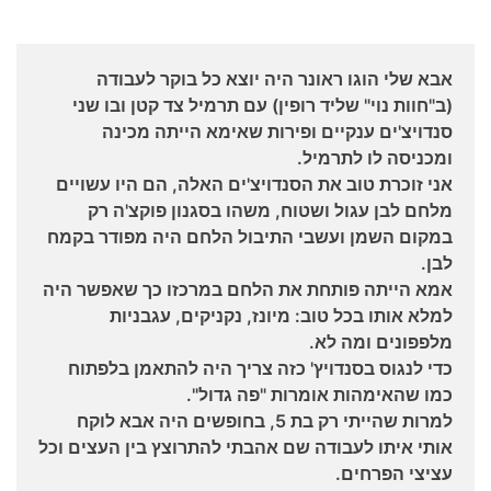
אבא שלי הוגו ראונר היה יוצא כל בוקר לעבודה
(ב"חוות נוי" שליד רופין) עם תרמיל צד קטן ובו שני
סנדויצ'ים ענקיים ופירות שאימא הייתה מכינה
ומכניסה לו לתרמיל.
אני זוכרת טוב את הסנדויצ'ים האלה, הם היו עשויים
מלחם לבן עגול ושטוח, משהו בסגנון פוקצ'ה רק
במקום השמן ועשבי התיבול הלחם היה מפודר בקמח
לבן.
אמא הייתה פותחת את הלחם במרכזו כך שאפשר היה
למלא אותו בכל טוב: מיונז, נקניקים, עגבניות
מלפפונים ומה לא.
כדי לנגוס בסנדויץ' כזה צריך היה להתאמן בלפתוח
כמו שהאימהות אומרות "פה גדול".
למרות שהייתי רק בת 5, בחופשים היה אבא לוקח
אותי איתו לעבודה שם אהבתי להתרוצץ בין העצים וכל
עציצי הפרחים.