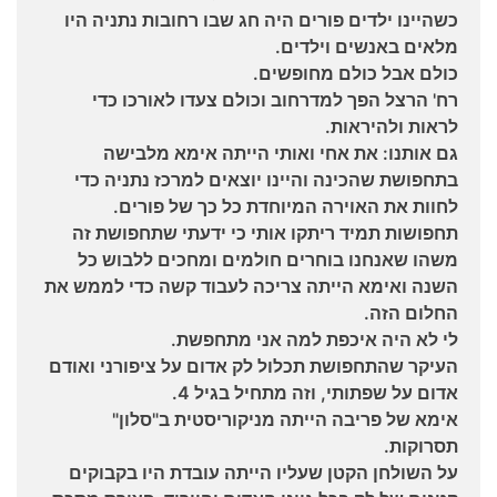
כשהיינו ילדים פורים היה חג שבו רחובות נתניה היו
מלאים באנשים וילדים.
כולם אבל כולם מחופשים.
רח' הרצל הפך למדרחוב וכולם צעדו לאורכו כדי
לראות ולהיראות.
גם אותנו: את אחי ואותי הייתה אימא מלבישה
בתחפושת שהכינה והיינו יוצאים למרכז נתניה כדי
לחוות את האוירה המיוחדת כל כך של פורים.
תחפושות תמיד ריתקו אותי כי ידעתי שתחפושת זה
משהו שאנחנו בוחרים חולמים ומחכים ללבוש כל
השנה ואימא הייתה צריכה לעבוד קשה כדי לממש את
החלום הזה.
לי לא היה איכפת למה אני מתחפשת.
העיקר שהתחפושת תכלול לק אדום על ציפורני ואודם
אדום על שפתותי, וזה מתחיל בגיל 4.
אימא של פריבה הייתה מניקוריסטית ב"סלון"
תסרוקות.
על השולחן הקטן שעליו הייתה עובדת היו בקבוקים