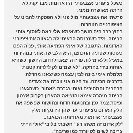
כשכל ציפורני אצבעותיי היו אדומות מבריקות לא
הייתה מאושרת ממני.
פרשתי את אצבעותיי מול פני ולא הפסקתי להביט על
הציפורניים הזוהרות.
בחוץ כבר היה חושך כשאימא שלי באה לאסוף אותי
הביתה. מיד כשנכנסה הראיתי לה בגאווה את ציפורני
האדומות. התגובה של אימי הפתיעה אותי, פניה הפכו
כעוסות שפתיה התכווצו, היא הלבישה אותי במהירות
במעיל וללא מילות פרידה יצאנו לרחוב החשוך כשהיא
אוחזת בידי בחוזקה. "לא שמים לק לילדות קטנות"
מלמלה אימי בינה לבין עצמה כשיצאנו מהדלת
בדרכינו הביתה. עד היום אני זוכרת את צעדיה
הרחבים והמהירים ואותי נגררת מאחור. כשהגענו
הביתה מיהרה אימא והוציאה מהארון בקבוק אצטון
ופיסת צמר גפן ובתנועות חדות ונחושות שפשפה את
הלק האדום מציפורני עד שהן היו נקיות מלק
ואצבעותיי אדומות מאחיזתה הכואבת.
"לק אדום זה משהו רע " חשבתי בליבי "אולי הייתי
צריכה לשים לק וורוד כמו פריבה".