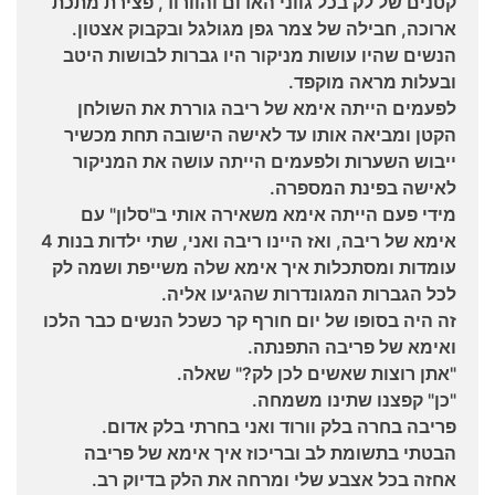
קטנים של לק בכל גווני האדום והוורוד, פצירת מתכת
ארוכה, חבילה של צמר גפן מגולגל ובקבוק אצטון.
הנשים שהיו עושות מניקור היו גברות לבושות היטב
ובעלות מראה מוקפד.
לפעמים הייתה אימא של ריבה גוררת את השולחן
הקטן ומביאה אותו עד לאישה הישובה תחת מכשיר
ייבוש השערות ולפעמים הייתה עושה את המניקור
לאישה בפינת המספרה.
מידי פעם הייתה אימא משאירה אותי ב"סלון" עם
אימא של ריבה, ואז היינו ריבה ואני, שתי ילדות בנות 4
עומדות ומסתכלות איך אימא שלה משייפת ושמה לק
לכל הגברות המגונדרות שהגיעו אליה.
זה היה בסופו של יום חורף קר כשכל הנשים כבר הלכו
ואימא של פריבה התפנתה.
"אתן רוצות שאשים לכן לק?" שאלה.
"כן" קפצנו שתינו משמחה.
פריבה בחרה בלק וורוד ואני בחרתי בלק אדום.
הבטתי בתשומת לב ובריכוז איך אימא של פריבה
אחזה בכל אצבע שלי ומרחה את הלק בדיוק רב.