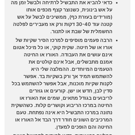
כדאי להביא את התבשיל לרתיחה ולבשל זמן מה
על אש בינונית, כשנוצר קצף מכפים אותו
(מורידים בעזרת כף), ממשיכים לבשל על אש
קטנה עוד 30-40 דקות ורק אז מעבירים לפלטה
החשמלית של שבת או לתנור.
הרבה פעמים מוסיפים למרכז הסיר שקיות של
אורז או של חיטה. שקית קוקי, או כל מיכל אטום
אינם עושים את העבודה. האורז או החיטה
אמנם מתבשלים, אבל אינם קולטים את
הטעמים המיוחדים. ההמלצה שלי היא
להשתמש תמיד אך ורק בשקיות בד. אפשר
לקנות שקיות מוכנות, אבל אפשר להשתמש בכל
סדין לבן, חדש או ישן. קורעים או גוזרים
לריבועים בגודל מתאים, שמים את האורז או
החיטה במרכז הריבוע וקושרים קלות. כשהשקית
נתונה במרכז התבשיל היא אינה נפתחת. טעם
המרכיבים השונים חודר דרך הבד אל האורז או
החיטה והם הופכים למעדן.