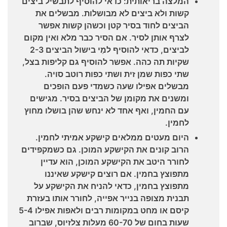
המלצה בריאותית: כדאי להוסיף לתבשיל ביצים
קשות ולא ביצים לא מבושלות. מבשלים את
הביצים לחוד בסיר קטן וכשהן קשות אפשר
לצרף אותן לסיר. אם הסיר כבר מלא ואין מקום
לביצים, כדאי להוסיף למֵי בישול הביצים 2-3
שקיות תה כהה. אפשר להוסיף גם קליפות בצל,
שתי כפות שמן זית ושתי כפות רוטב סויה.
מבשלים אפילו שעה כשמדי פעם הופכים
ומשנים את מקומן של הביצים בסיר. מגישים
עם החמין, ואף אחד לא ינחש שהן בושלו מחוץ
לחמין.
היום מעטים ממלאים קישקע אמיתי לחמין.
הרוב קונים את הקישקע המוכן. גם כשמקפידים
לחורר היטב את הקישקע המוכן, הוא עדיין
מתפוצץ בחמין. אם רוצים קישקע שאיננו
מתפוצץ בחמין, כדאי להניח את הקישקע על
תבנית מצופה בנייר אפייה, לחורר אותו בעזרת
קיסם או מחט במקומות רבים ולאפות אפילו 5-4
שעות בחום של 60-70 מעלות צלזיוס, שברוב