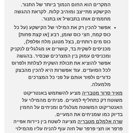
המקרים הוא החום הנמוך ביותר של התנור.
הקישקע מתייצב ומזהיב קלות. לקראת ההגשה
מחממים אותו בתבשיל או בתנור.
אפשר להכין רק את המילוי של הקישקע (על כל
כוס קמח, חצי כוס שומן, רבע [או קצת פחות]
כוס מים רותחים, בצל מטוגן מלח ופלפל),
מכניסים לשקית בד, קושרים או מגלגלים לנקניק
ומכניסים עמוק בין המצרכים שבסיר. בהגשה
אפשר להוציא את תכולת השקית לצלחת ולפרוס
לכל הסועדים. עוד אפשרות היא להכין מהבצק
כדורים ולפזר אותם על פני כל המצרכים
מלמעלה.
מאיר סרור מטבריה
מציע להשתמש באנטריקוט
משוטח דק כתחליף למעיים. מניחים מהמילוי על
האנטריקוט המשוטח מגלגלים ומניחים על החמין
בדיוק כמו שמניחים את המעיים.
שרה אלמלם מטבריה
מציעה לשטח בין ניירות אפייה
פרפר או חצי פרפר של חזה עוף להניח עליו מהמילוי