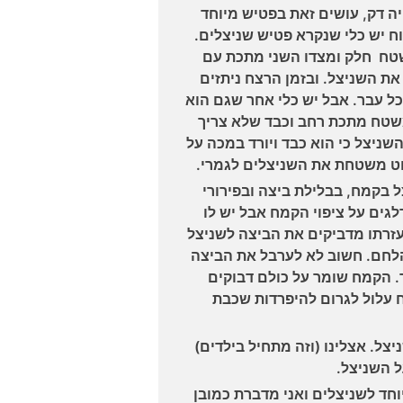
ה דק, עושים זאת בפטיש מיוחד
כוח יש כלי שנקרא פטיש שניצלים.
טח חלק ומצדו השני מתכת עם
 את השניצל. ובזמן הרצח ניתזים
כל עבר. אבל יש כלי אחר שגם הוא
שטח מתכת רחב וכבד שלא צריך
ניצל כי הוא כבד ויורד במכה על
ט משטחת את השניצלים לגמרי.
בקמח, בבלילת ביצה ובפירורי
גים על ציפוי הקמח אבל יש לו
זרתו מדביקים את הביצה לשניצל
הלחם. חשוב לא לערבל את הביצה
. הקמח שומר על כולם דבוקים
ח עלול לגרום להיפרדות שכבת
יצל. אצלינו (וזה מתחיל בילדים)
 השניצל.
חד לשניצלים ואני מדברת כמובן