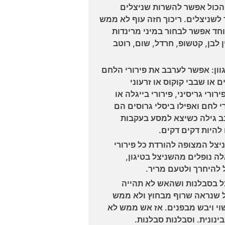
 הכול אפשר להשרות שניצלים
לשניצלים. ריכוך חזה עוף לא ממש
חד אפשר לבחור במיני מרינדות
ן לבן, קטשופ, חרדל, שום, רוטב
וון: אפשר לערבב את פירורי הלחם
 או שבבי קוקוס או זרעוני
י גריסיני, פירורי בייגלה או
י לחם ואפילו ביסלי גרוסים הם
בב גילה כשיצא למסע בעקבות
להיות דקים דקים.
צל המצופה להורדת כל פירורי
ה נופלים מהשניצל בטיגון,
 להיחרך ולטעם מריר.
ל בסבלנות ושהאש לא תהייה
צל שנראה שרוף מבחוץ ולא ממש
שוי ויבש מבפנים. אז אש ממש לא
נונית. וסבלנות סבלנות.