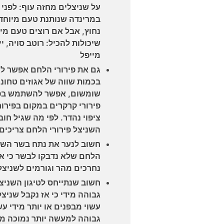
על שניצלים מחזה עוף: לפני
במרינדה שנותנת טעם מיוחד 
נחוץ, אבל אם רוצים טעם מיו
שיכולות להכיל: רוטב סויה, יי
מייפל
גם את פירורי הלחם אפשר לג
בכמות שווה של אגוזים טחונים
שומשום, אפשר להשתמש בפירור
פירורי קרקרים במקום בפירור
ציפוי נהדר. לפי מה שגיל חו
השניצל פירורי הלחם צריכים 
חשוב לנער את נתח בשר השני
הלחם שלא נדבקו לבשר כי אל
נחרכים מהר וגורמים לשניצל
חשוב שנתייחס לטיגון השניצ
גבוהה מידי כי אז נקבל שני
עשוי מבפנים או יותר מידי ע
גבוהה למעשה יותר נמוכה מבי