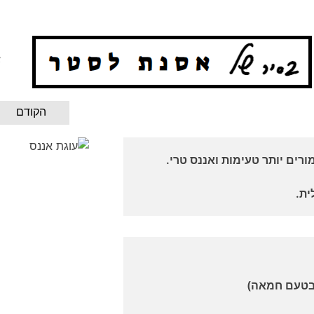
א
הקודם
רים יותר טעימות ואננס טרי.
ית.