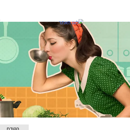
א
הקודם