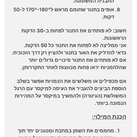
התבנית המשומנת.
אופים בתנור שחומם מראש ל170º-180º ל-50
דקות.
חשוב: לא פותחים את התנור לפחות ב-30 הדקות
הראשונות.
אני ממליצה לא לפתוח את התנור כל 50 הדקות.
כדאי להדליק את האור בתנור ולהציץ רק דרך הזכוכית.
אם לא פותחים את התנור סיכויים גדולים יותר
שהלחמניות יראו פחות מכווצות לאחר התקררותן.
אם מכפילים או משלשים את הכמויות אפשר בשלב
הוספת הביצים להעביר את העיסה למיקסר עם הרגל
המשולשת (הגיטרה) ולהמשיך במיקסר על המהירות
הנמוכה ביותר.
הכנת המילוי:
מחממים את השמן במחבת ומטגנים יחד תוך