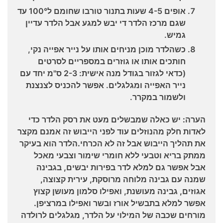
אופים 4-5 שעות בתנור טורבו שחומם ל100° עד
שגם מרכז הלדר די יבש למגע אבל הלדר עדיין
גמיש.
כשהלדר מוכן מניחים אותו על נייר אפייה נקי,
חותכים אותו או גוזרים במספריים לסרטים
(כדאי לגזור בגודל מנה אישית: 2-3 ס"מ יחד עם
נייר האפייה ומגלגלים. אפשר להכניס לצנצנת
ולשמור במקרר.
הערה: יש כאלה שמבשלים מעט את רסק הלדר כדי
לאדות חלק מהנוזלים עוד לפני הייבוש זה אמנם מקצר
את תהליך הייבוש אבל זה לא הכרחי.הלדר הוא בעיקר
ממתק בריא וטבעי ללא חומרי שימור וצבעי מאכל
אבל אפשר גם למלא לדר בפירות יבשים, בגבינה
שמנה עם גבינה מלוחה מרוסקת, עירית קצוצה,
אגוזים, גבינה מעושנת, ואפילו סלמון מעושן קצוץ
אפשר למלא בתבשיל אורז ובשר ואפילו במרציפן.
מורחים שכבה של המילוי על הלדר, מגלגלים לרולדה