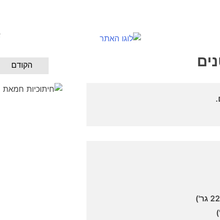
א
נים
הקודם
.